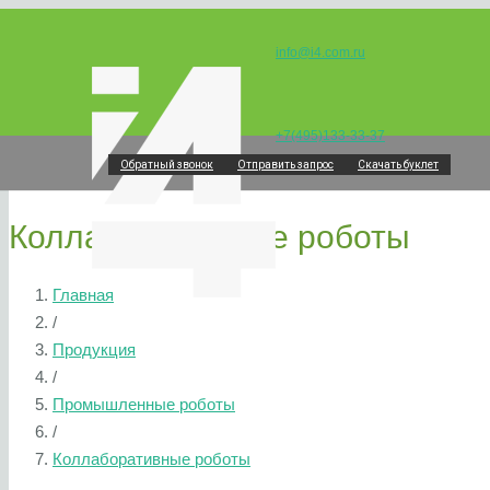
info@i4.com.ru
+7(495)133-33-37
Обратный звонок
Отправить запрос
Скачать буклет
Коллаборативные роботы
Главная
/
Продукция
/
Промышленные роботы
/
Коллаборативные роботы